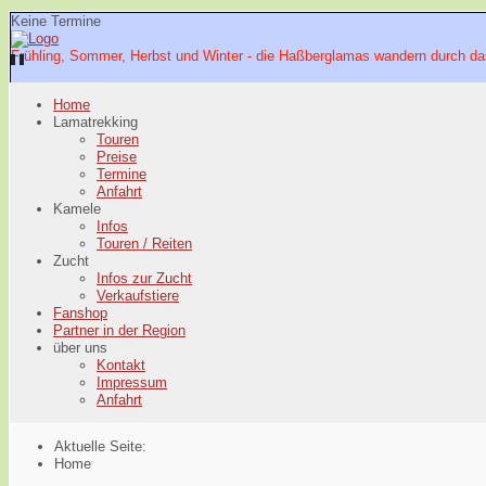
Keine Termine
Frühling, Sommer, Herbst und Winter - die Haßberglamas wandern durch da
Home
Lamatrekking
Touren
Preise
Termine
Anfahrt
Kamele
Infos
Touren / Reiten
Zucht
Infos zur Zucht
Verkaufstiere
Fanshop
Partner in der Region
über uns
Kontakt
Impressum
Anfahrt
Aktuelle Seite:
Home