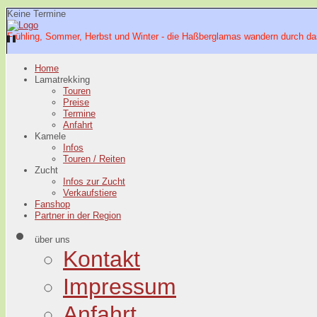
Keine Termine
Frühling, Sommer, Herbst und Winter - die Haßberglamas wandern durch da
Home
Lamatrekking
Touren
Preise
Termine
Anfahrt
Kamele
Infos
Touren / Reiten
Zucht
Infos zur Zucht
Verkaufstiere
Fanshop
Partner in der Region
über uns
Kontakt
Impressum
Anfahrt