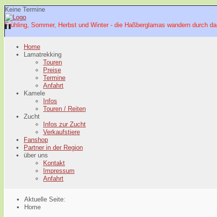
Keine Termine
Frühling, Sommer, Herbst und Winter - die Haßberglamas wandern durch da
Home
Lamatrekking
Touren
Preise
Termine
Anfahrt
Kamele
Infos
Touren / Reiten
Zucht
Infos zur Zucht
Verkaufstiere
Fanshop
Partner in der Region
über uns
Kontakt
Impressum
Anfahrt
Aktuelle Seite:
Home