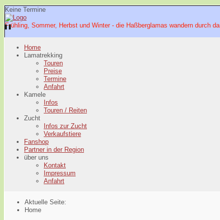
Keine Termine
Frühling, Sommer, Herbst und Winter - die Haßberglamas wandern durch da
Home
Lamatrekking
Touren
Preise
Termine
Anfahrt
Kamele
Infos
Touren / Reiten
Zucht
Infos zur Zucht
Verkaufstiere
Fanshop
Partner in der Region
über uns
Kontakt
Impressum
Anfahrt
Aktuelle Seite:
Home